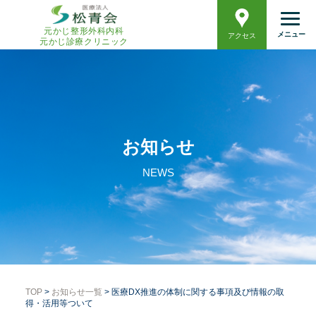
元かじ整形外科内科
メニュー
アクセス
元かじ診療クリニック
お知らせ
NEWS
TOP
>
お知らせ一覧
> 医療DX推進の体制に関する事項及び情報の取
得・活用等ついて